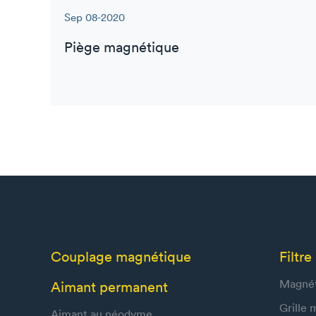
Sep 08-2020
Piège magnétique
Couplage magnétique
Filtr
Magné
Aimant permanent
Grille
Aimant au néodyme