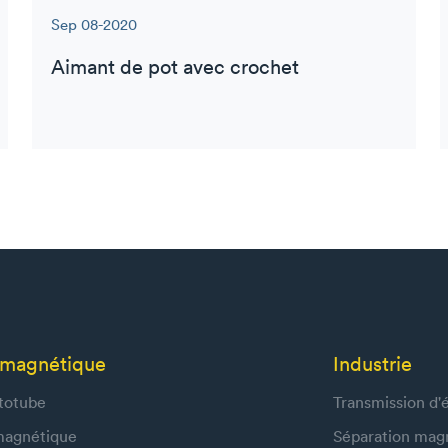
Sep 08-2020
Aimant de pot avec crochet
e magnétique
Industrie
totube
Transmission d'é
 magnétique
Séparation mag