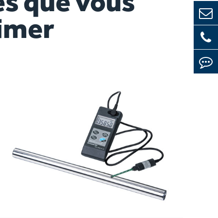
s que vous
imer