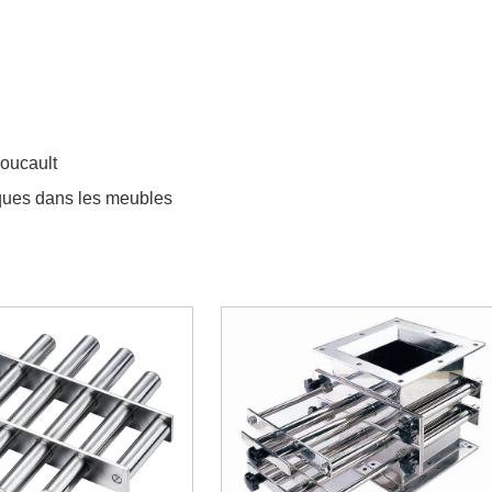
oucault
ques dans les meubles